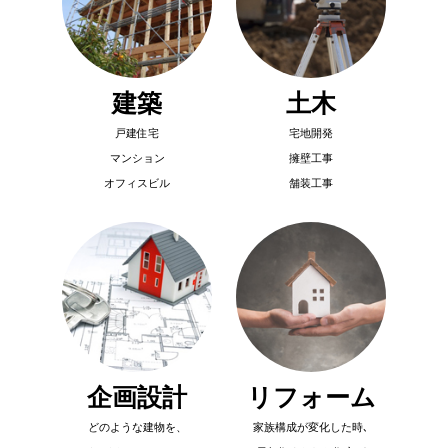
建築
土木
戸建住宅
宅地開発
マンション
擁壁工事
オフィスビル
舗装工事
企画設計
リフォーム
どのような建物を、
家族構成が変化した時､