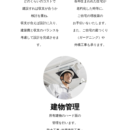
どのくらいのコストで
長年住まわれた住宅が
建設すれば収支が合うか
老朽化した時等に､
検討を重ね､
ご自宅の増改築の
収支が合えば設計に入り、
お手伝いをいたします。
建築費と収支のバランスを
また、ご自宅の庭つくり
考慮して設計を完成させま
（ガーデニング）や
す。
外構工事も承ります。
建物管理
所有建物のハード面の
管理を行います。
防水工事･外壁塗装工事・